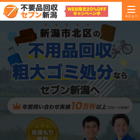
新潟市北区
の
不用品回収
粗大ゴミ処分
なら
セブン新潟へ