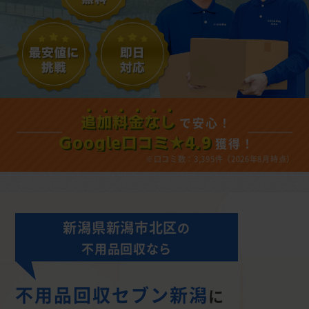
で安心！
追加料金なし
獲得！
Google口コミ★4.9
※口コミ数：3,395件（2026年8月時点）
新潟県新潟市北区
の
不用品回収なら
不用品回収セブン新潟
に