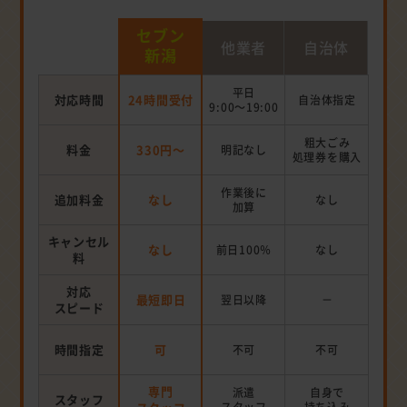
セブン
他業者
自治体
新潟
平日
対応時間
24時間受付
自治体指定
9:00～19:00
粗大ごみ
料金
330円～
明記なし
処理券を
購入
作業後に
追加料金
なし
なし
加算
キャンセル
なし
前日100％
なし
料
対応
最短即日
翌日以降
－
スピード
時間指定
可
不可
不可
専門
派遣
自身で
スタッフ
スタッフ
持ち込み