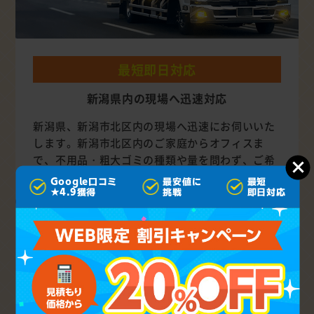
最短即日対応
新潟県内の現場へ迅速対応
新潟県、新潟市北区内の現場へ迅速にお伺いいた
します。新潟市北区内のご家庭からオフィスま
で、不用品・粗大ゴミの種類や量を問わず、ご希
望の日時をご指定ください。
Google口コミ
最安値に
最短
★4.9獲得
挑戦
即日対応