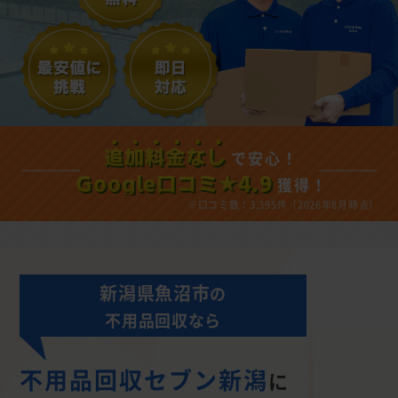
で安心！
追加料金なし
獲得！
Google口コミ★4.9
※口コミ数：3,395件（2026年8月時点）
新潟県魚沼市
の
不用品回収なら
不用品回収セブン新潟
に