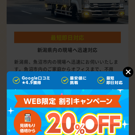
最短即日対応
新潟県内の現場へ迅速対応
新潟県、魚沼市内の現場へ迅速にお伺いいたしま
す。魚沼市内のご家庭からオフィスまで、不用
品・粗大ゴミの種類や量を問わず、ご希望の日時
Google口コミ
最安値に
最短
をご指定ください。
★4.9獲得
挑戦
即日対応