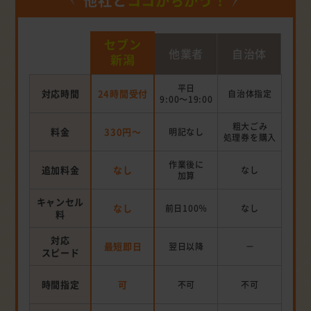
他社と
ココがちがう！
セブン
他業者
自治体
新潟
平日
対応時間
24時間受付
自治体指定
9:00～19:00
粗大ごみ
料金
330円～
明記なし
処理券を
購入
作業後に
追加料金
なし
なし
加算
キャンセル
なし
前日100％
なし
料
対応
最短即日
翌日以降
－
スピード
時間指定
可
不可
不可