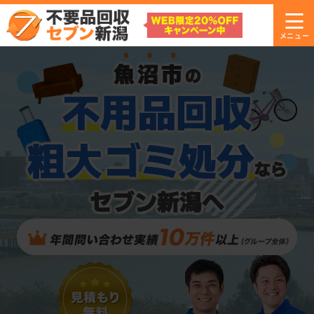
魚沼市
の
不用品回収
粗大ゴミ処分
なら
セブン新潟へ