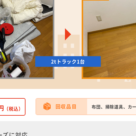
2tトラック1台
回収品目
円
布団、掃除道具、カ
（税込）
ーズに対応