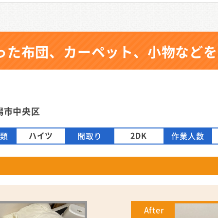
った布団、カーペット、小物などを
潟市中央区
ハイツ
2DK
種類
間取り
作業人数